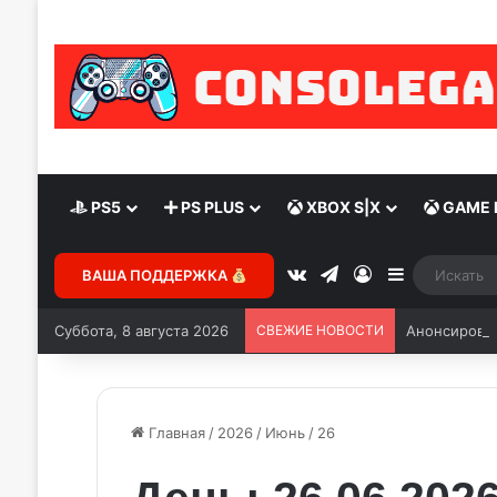
PS5
PS PLUS
XBOX S|X
GAME 
vk.com
Telegram
Войти
Sidebar
ВАША ПОДДЕРЖКА
Суббота, 8 августа 2026
СВЕЖИЕ НОВОСТИ
Анонсирован
Главная
/
2026
/
Июнь
/
26