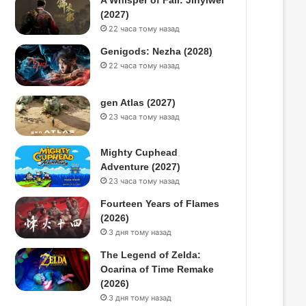
A Whisper of Fall: Jinyiwei
(2027)
22 часа тому назад
Genigods: Nezha (2028)
22 часа тому назад
gen Atlas (2027)
23 часа тому назад
Mighty Cuphead
Adventure (2027)
23 часа тому назад
Fourteen Years of Flames
(2026)
3 дня тому назад
The Legend of Zelda:
Ocarina of Time Remake
(2026)
3 дня тому назад