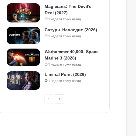
Magicians: The Devil’s
Deal (2027)
1 неделя тому назад
Сатурн. Наследие (2026)
1 неделя тому назад
Warhammer 40,000: Space
Marine 3 (2028)
1 неделя тому назад
Liminal Point (2026)
1 неделя тому назад
П
С
р
л
е
е
д
д
ы
у