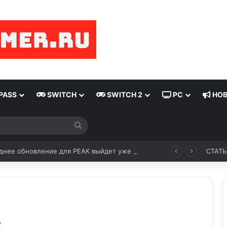
PASS
SWITCH
SWITCH 2
PC
НОВ
Искать
днее обновление для PEAK выйдет уже 11 августа
СТАТ