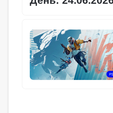
День:
24.06.202
P