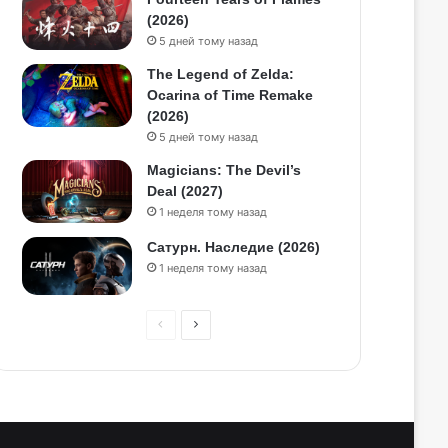
(2026)
5 дней тому назад
The Legend of Zelda:
Ocarina of Time Remake
(2026)
5 дней тому назад
Magicians: The Devil’s
Deal (2027)
1 неделя тому назад
Сатурн. Наследие (2026)
1 неделя тому назад
П
С
р
л
е
е
д
д
ы
у