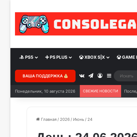
PS5
PS PLUS
XBOX S|X
GAME 
vk.com
Telegram
Войти
Sidebar
ВАША ПОДДЕРЖКА
Понедельник, 10 августа 2026
СВЕЖИЕ НОВОСТИ
После
Главная
/
2026
/
Июнь
/
24