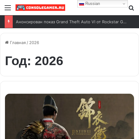
Russian
Меню
И
Анонсирован показ Grand Theft Auto VI от Rockstar Games
Главная
/
2026
Год:
2026