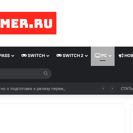
PASS
SWITCH
SWITCH 2
PC
НОВ
Искать
Стало известно о подготовке к релизу переиздания Wolfenstein (2009)
СТАТ