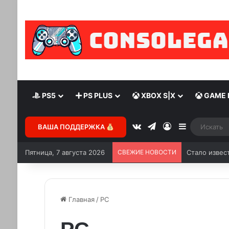
PS5
PS PLUS
XBOX S|X
GAME 
vk.com
Telegram
Войти
Sidebar
ВАША ПОДДЕРЖКА
Пятница, 7 августа 2026
СВЕЖИЕ НОВОСТИ
Главная
/
PC