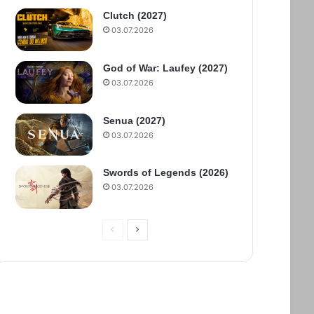
Clutch (2027)
03.07.2026
God of War: Laufey (2027)
03.07.2026
Senua (2027)
03.07.2026
Swords of Legends (2026)
03.07.2026
П
С
р
л
е
е
д
д
ы
у