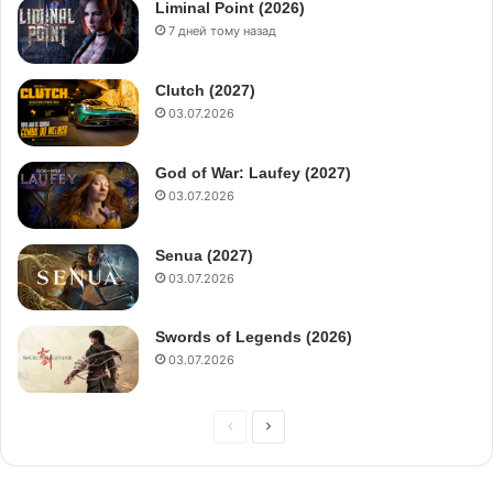
Liminal Point (2026)
7 дней тому назад
Clutch (2027)
03.07.2026
God of War: Laufey (2027)
03.07.2026
Senua (2027)
03.07.2026
Swords of Legends (2026)
03.07.2026
П
С
р
л
е
е