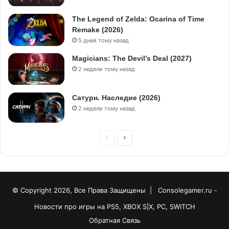
The Legend of Zelda: Ocarina of Time
Remake (2026)
5 дней тому назад
Magicians: The Devil’s Deal (2027)
2 недели тому назад
Сатурн. Наследие (2026)
2 недели тому назад
© Copyright 2026, Все Права Защищены |
Consolegamer.ru -
Новости про игры на PS5, XBOX S|X, PC, SWITCH
Обратная Связь