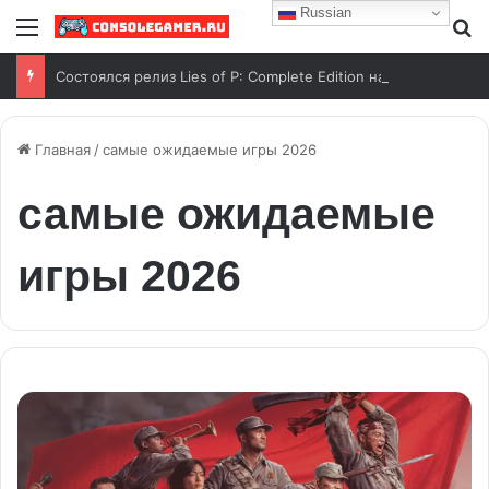
Russian
Меню
И
Состоялся релиз Lies of P: Complete Edition на консоли Nintendo Switch 2
Главная
/
самые ожидаемые игры 2026
самые ожидаемые
игры 2026