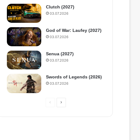
Clutch (2027)
03.07.2026
God of War: Laufey (2027)
03.07.2026
Senua (2027)
03.07.2026
Swords of Legends (2026)
03.07.2026
П
С
р
л
е
е
д
д
ы
у