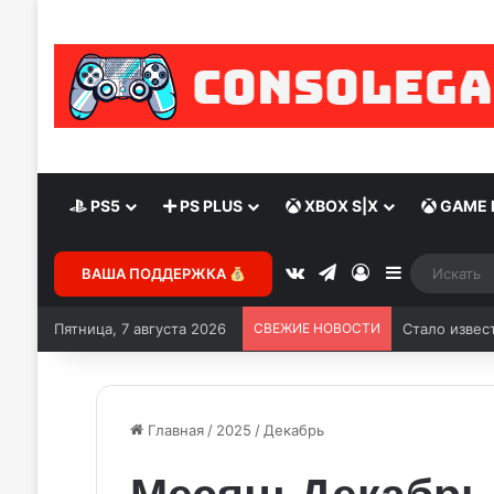
PS5
PS PLUS
XBOX S|X
GAME 
vk.com
Telegram
Войти
Sidebar
ВАША ПОДДЕРЖКА
Пятница, 7 августа 2026
СВЕЖИЕ НОВОСТИ
Главная
/
2025
/
Декабрь