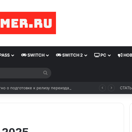
PASS
SWITCH
SWITCH 2
PC
НОВ
Искать
Стало известно о подготовке к релизу переиздания Wolfenstein (2009)
СТАТ