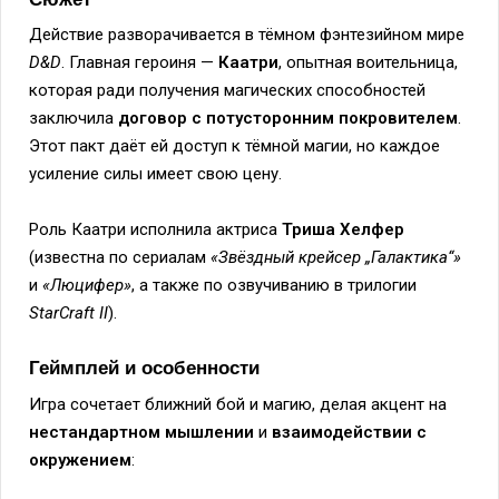
Действие разворачивается в тёмном фэнтезийном мире
D&D
. Главная героиня —
Каатри
, опытная воительница,
которая ради получения магических способностей
заключила
договор с потусторонним покровителем
.
Этот пакт даёт ей доступ к тёмной магии, но каждое
усиление силы имеет свою цену.
Роль Каатри исполнила актриса
Триша Хелфер
(известна по сериалам
«Звёздный крейсер „Галактика“»
и
«Люцифер»
, а также по озвучиванию в трилогии
StarCraft II
).
Геймплей и особенности
Игра сочетает ближний бой и магию, делая акцент на
нестандартном мышлении
и
взаимодействии с
окружением
: