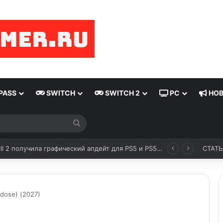
PASS
SWITCH
SWITCH 2
PC
НОВ
Silent Hill 2 получила графический апдейт для PS5 и PS5 Pro
СТАТ
dose) (2027)