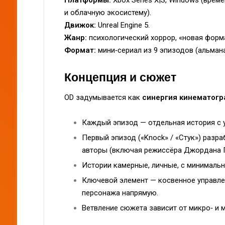
Платформы:
Xbox Series X|S, Windows (врем
и облачную экосистему).
Движок:
Unreal Engine 5.
Жанр:
психологический хоррор, «новая форма
Формат:
мини‑сериал из 9 эпизодов (альмана
Концепция и сюжет
OD задумывается как
синергия кинематогр
Каждый эпизод — отдельная история с 
Первый эпизод («Knock» / «Стук») разр
авторы (включая режиссёра Джордана П
Истории камерные, личные, с минималь
Ключевой элемент — косвенное управлени
персонажа напрямую.
Ветвление сюжета зависит от микро‑ и м