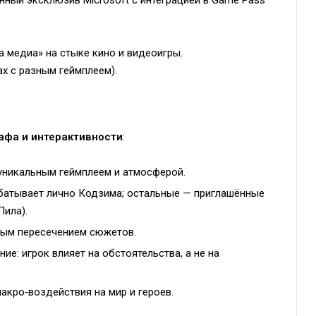
енный эксклюзив Microsoft с интеграцией в Game Pass
 медиа» на стыке кино и видеоигры.
х с разным геймплеем).
афа и интерактивности
:
уникальным геймплеем и атмосферой.
абатывает лично Кодзима; остальные — приглашённые
ила).
ным пересечением сюжетов.
е: игрок влияет на обстоятельства, а не на
акро‑воздействия на мир и героев.