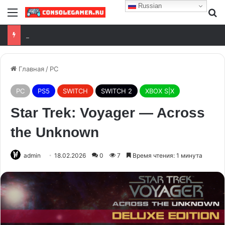
Russian
Battlefield 6: исправлены вылеты в версии 1.4.1.5
Главная
/
PC
PC
PS5
SWITCH
SWITCH 2
XBOX S|X
Star Trek: Voyager — Across
the Unknown
admin
18.02.2026
0
7
Время чтения: 1 минута