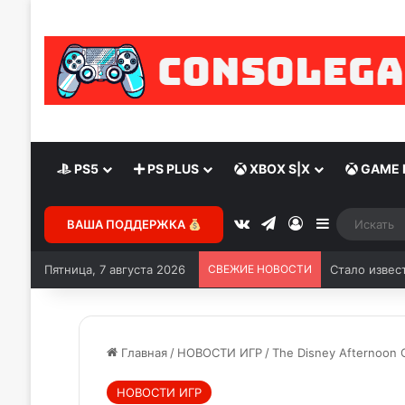
PS5
PS PLUS
XBOX S|X
GAME 
ВАША ПОДДЕРЖКА
Пятница, 7 августа 2026
СВЕЖИЕ НОВОСТИ
Главная
/
НОВОСТИ ИГР
/
The Disney Afternoon C
НОВОСТИ ИГР