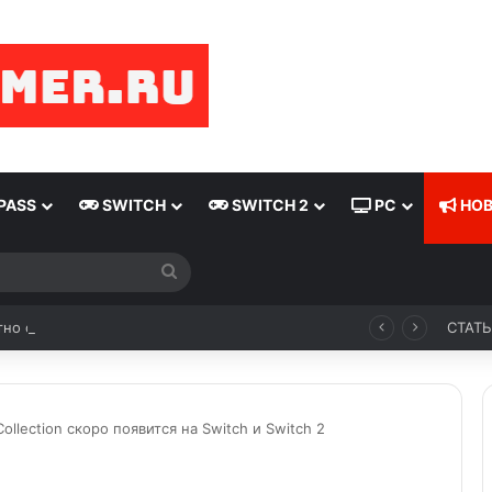
PASS
SWITCH
SWITCH 2
PC
НОВ
Стало известно о подготовке к релизу переиздания Wolfenstein (2009)
СТАТ
ollection скоро появится на Switch и Switch 2