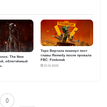
Теро Виртала покинул пост
главы Remedy после провала
onos: The New
FBC: Firebreak
ый, облегчённый
ы.
22.10.2025
0