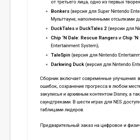
от третьего лица, одно из первых творен
Bonkers
(версия для Super Nintendo Ent
Мульттауне, наполненными отсылками д
DuckTales
и
DuckTales 2
(версии для Ni
Chip ‘N Dale: Rescue Rangers
и
Chip ‘N
Entertainment System);
TaleSpin
(версия для Nintendo Entertainm
Darkwing Duck
(версия для Nintendo Ent
Сборник включает современные улучшения: 
ошибок, сохранение прогресса в любом месте
закулисья и архивным контентом Disney, а т
саундтреками. В шести играх для NES доступ
таблицами лидеров.
Предварительный заказ на цифровое и физич