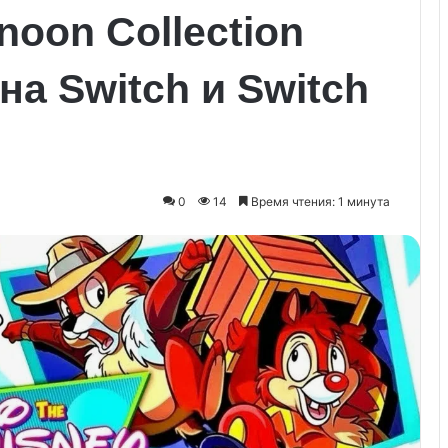
noon Collection
на Switch и Switch
0
14
Время чтения: 1 минута