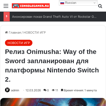
Russian
Анонсирован показ Grand Theft Auto VI от Rockstar Games
Главная
/
НОВОСТИ ИГР
НОВОСТИ ИГР
Релиз Onimusha: Way of the
Sword запланирован для
платформы Nintendo Switch
2.
admin
12.03.2026
0
11
Время чтения: 1 минута