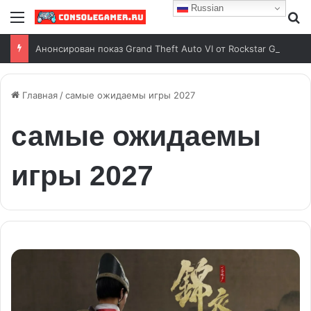
Russian
Меню
И
Анонсирован показ Grand Theft Auto VI от Rockstar Games
Главная
/
самые ожидаемы игры 2027
самые ожидаемы
игры 2027