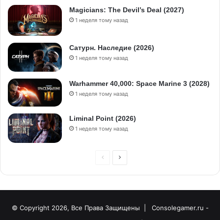
Magicians: The Devil’s Deal (2027)
1 неделя тому назад
Сатурн. Наследие (2026)
1 неделя тому назад
Warhammer 40,000: Space Marine 3 (2028)
1 неделя тому назад
Liminal Point (2026)
1 неделя тому назад
П
С
р
л
е
е
д
д
© Copyright 2026, Все Права Защищены |
Consolegamer.ru -
ы
у