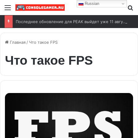
Russian
Меню
И
Последнее обновление для PEAK выйдет уже 11 августа
Главная
/
Что такое FPS
Что такое FPS