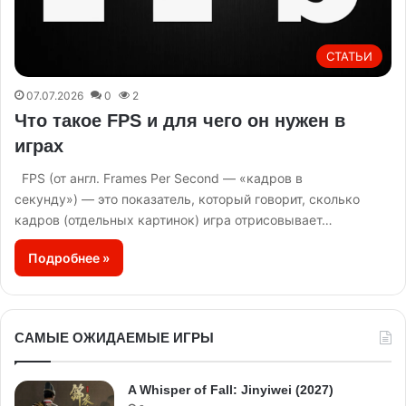
СТАТЬИ
07.07.2026
0
2
Что такое FPS и для чего он нужен в
играх
FPS (от англ. Frames Per Second — «кадров в
секунду») — это показатель, который говорит, сколько
кадров (отдельных картинок) игра отрисовывает…
Подробнее »
САМЫЕ ОЖИДАЕМЫЕ ИГРЫ
A Whisper of Fall: Jinyiwei (2027)