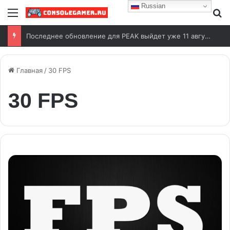
Russian
Меню
И
Последнее обновление для PEAK выйдет уже 11 августа
Главная
/
30 FPS
30 FPS