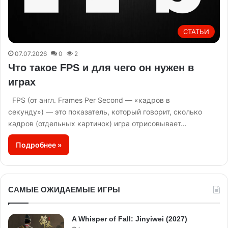
СТАТЬИ
07.07.2026
0
2
Что такое FPS и для чего он нужен в
играх
FPS (от англ. Frames Per Second — «кадров в
секунду») — это показатель, который говорит, сколько
кадров (отдельных картинок) игра отрисовывает…
Подробнее »
САМЫЕ ОЖИДАЕМЫЕ ИГРЫ
A Whisper of Fall: Jinyiwei (2027)