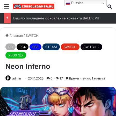
Russian
Free Play Days на Xbox с 6 по 9 августа 2026 года
Главная
/
SWITCH
PC
PS4
PS5
STEAM
SWITCH
SWITCH 2
XBOX S|X
Neon Inferno
admin
20.11.2025
0
17
Время чтения: 1 минута