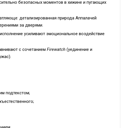
осительно безопасных моментов в хижине и пугающих
чатляюще: детализированная природа Аппалачей
ерениями за дверями.
е исполнение усиливают эмоциональное воздействие
равнивают с сочетанием
Firewatch
(уединение и
жас).
им подтекстом;
хъестественного;
нием.