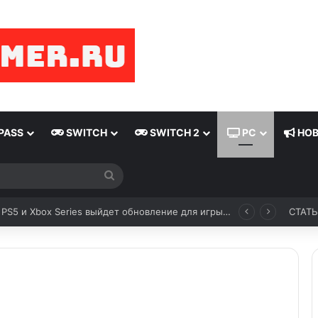
PASS
SWITCH
SWITCH 2
PC
НОВ
На консолях PS5 и Xbox Series выйдет обновление для игры Ghost Recon Wildlands
СТАТ