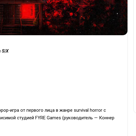
s S|X
р‑игра от первого лица в жанре survival horror с
висимой студией FYRE Games (руководитель — Коннер