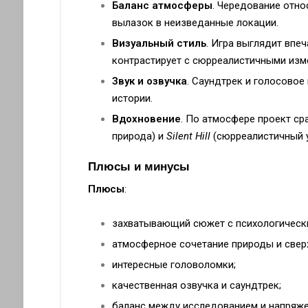
Баланс атмосферы
. Чередование отн
вылазок в неизведанные локации.
Визуальный стиль
. Игра выглядит впе
контрастирует с сюрреалистичными изм
Звук и озвучка
. Саундтрек и голосово
истории.
Вдохновение
. По атмосфере проект с
природа) и
Silent Hill
(сюрреалистичный у
Плюсы и минусы
Плюсы
:
захватывающий сюжет с психологическ
атмосферное сочетание природы и свер
интересные головоломки;
качественная озвучка и саундтрек;
баланс между исследованием и напряже