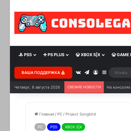
PS5
PS PLUS
XBOX S|X
GAME 
ВАША ПОДДЕРЖКА
Четверг, 6 августа 2026
СВЕЖИЕ НОВОСТИ
Главная
/
PC
/
Project Songbird
PC
PS5
XBOX S|X