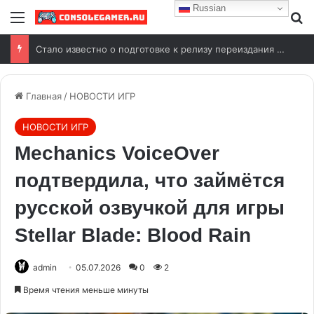
Russian
Стало известно о подготовке к релизу переиздания Wolfenstein (2009)
Главная
/
НОВОСТИ ИГР
НОВОСТИ ИГР
Mechanics VoiceOver
подтвердила, что займётся
русской озвучкой для игры
Stellar Blade: Blood Rain
admin
05.07.2026
0
2
Время чтения меньше минуты