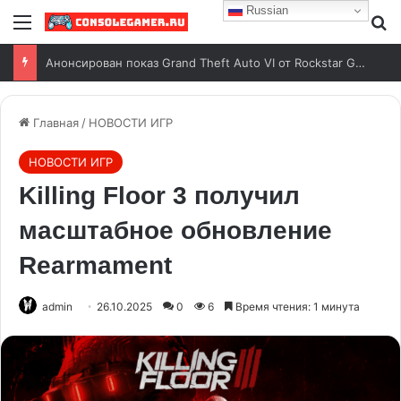
Russian
Анонсирован показ Grand Theft Auto VI от Rockstar Games
Главная
/
НОВОСТИ ИГР
НОВОСТИ ИГР
Killing Floor 3 получил
масштабное обновление
Rearmament
admin
26.10.2025
0
6
Время чтения: 1 минута