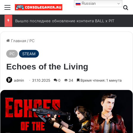
Russian
Free Play Days на Xbox с 6 по 9 августа 2026 года
Главная
/
PC
PC
STEAM
Echoes of the Living
admin
31.10.2025
0
34
Время чтения: 1 минута