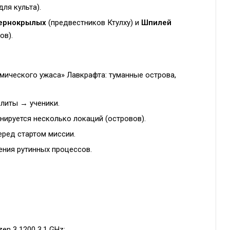
ля культа).
ернокрылых
(предвестников Ктулху) и
Шпилей
ов).
мического ужаса» Лавкрафта: туманные острова,
литы → ученики.
нируется несколько локаций (островов).
ред стартом миссии.
ения рутинных процессов.
zen 3 1200 3,1 GHz;