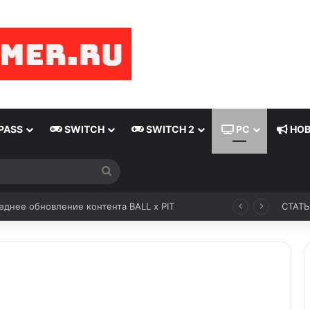
PASS
SWITCH
SWITCH 2
PC
НОВ
днее обновление контента BALL x PIT
СТАТ