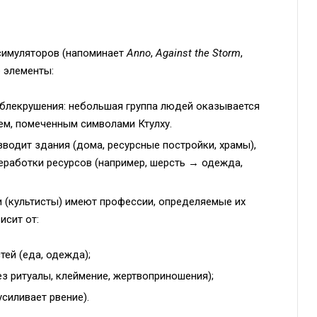
симуляторов (напоминает
Anno
,
Against the Storm
,
е элементы:
аблекрушения: небольшая группа людей оказывается
ем, помеченным символами Ктулху.
водит здания (дома, ресурсные постройки, храмы),
еработки ресурсов (например, шерсть → одежда,
 (культисты) имеют профессии, определяемые их
исит от:
ей (еда, одежда);
з ритуалы, клеймение, жертвоприношения);
силивает рвение).