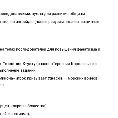
оследователями, нужна для развития общины.
тится на апгрейды (новые ресурсы, здания, защитные
на телах последователей для повышения фанатизма и
ют
Терпение Ктулху
(аналог «Терпения Королевы» из
выполнение заданий.
икона» игрок призывает
Ужасов
— морских воинов
ов.
рцев, капризы божества);
ней фанатизма);