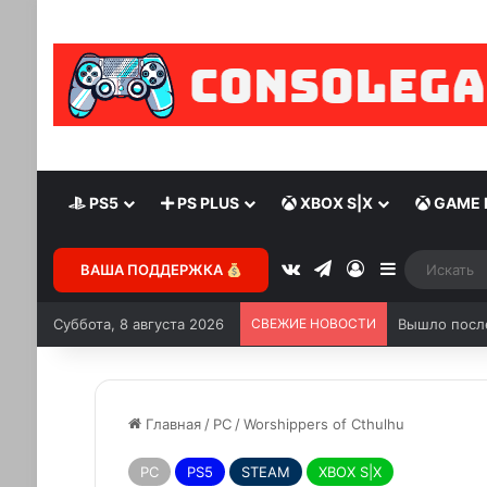
PS5
PS PLUS
XBOX S|X
GAME 
ВАША ПОДДЕРЖКА
Суббота, 8 августа 2026
СВЕЖИЕ НОВОСТИ
Вышло после
Главная
/
PC
/
Worshippers of Cthulhu
PC
PS5
STEAM
XBOX S|X