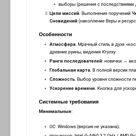
выборы (решения с последствиями д
Цели миссий.
Выполнение поручений
Ч
Сновидений
(накопление Веры и ресурс
Особенности
Атмосфера.
Мрачный стиль в духе «кос
древние руины, видения Ктулху.
Ранги последователей:
новички → ако
Глобальная карта.
В полной версии пла
Сложность.
Выбор уровня сложности пе
Ускорение времени.
Кнопка для ускор
Системные требования
Минимальные:
ОС: Windows (версия не указана);
процессор: Intel i5‑4460 3,2 GHz / AMD Ry