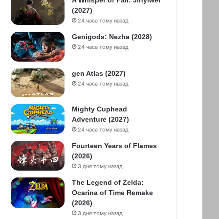
A Whisper of Fall: Jinyiwei
(2027)
24 часа тому назад
Genigods: Nezha (2028)
24 часа тому назад
gen Atlas (2027)
24 часа тому назад
Mighty Cuphead
Adventure (2027)
24 часа тому назад
Fourteen Years of Flames
(2026)
3 дня тому назад
The Legend of Zelda:
Ocarina of Time Remake
(2026)
3 дня тому назад