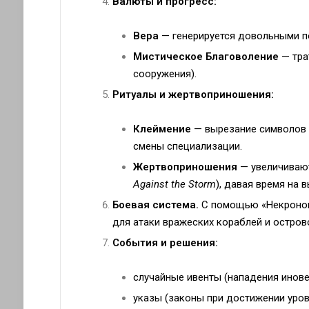
Валюты и прогресс:
Вера
— генерируется довольными п
Мистическое Благоволение
— тра
сооружения).
Ритуалы и жертвоприношения:
Клеймение
— вырезание символов 
смены специализации.
Жертвоприношения
— увеличива
Against the Storm
), давая время на 
Боевая система.
С помощью «Некроном
для атаки вражеских кораблей и остров
События и решения:
случайные ивенты (нападения инове
указы (законы при достижении уров