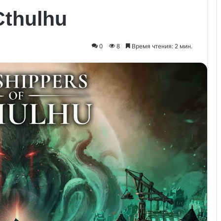
Cthulhu
0
8
Время чтения: 2 мин.