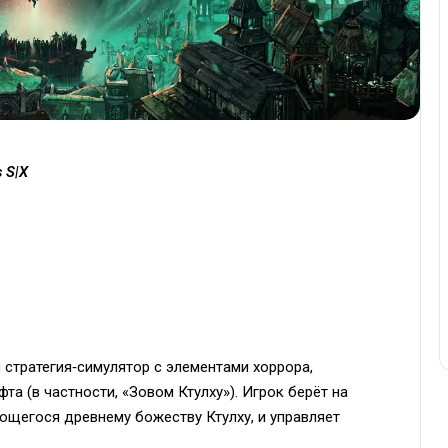
s S|X
стратегия‑симулятор с элементами хоррора,
а (в частности, «Зовом Ктулху»). Игрок берёт на
ющегося древнему божеству Ктулху, и управляет