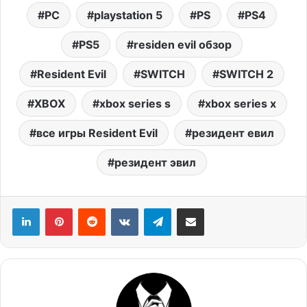
PC
playstation 5
PS
PS4
PS5
residen evil обзор
Resident Evil
SWITCH
SWITCH 2
XBOX
xbox series s
xbox series x
все игры Resident Evil
резидент евил
резидент эвил