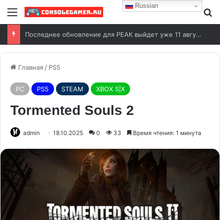
Russian
Последнее обновление для PEAK выйдет уже 11 августа
Главная
/
PS5
PC
PS5
STEAM
XBOX S|X
Tormented Souls 2
admin
18.10.2025
0
33
Время чтения: 1 минута