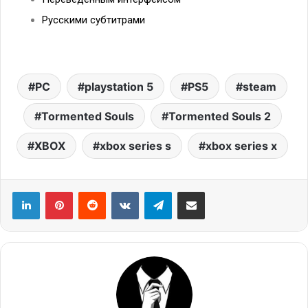
Русскими субтитрами
PC
playstation 5
PS5
steam
Tormented Souls
Tormented Souls 2
XBOX
xbox series s
xbox series x