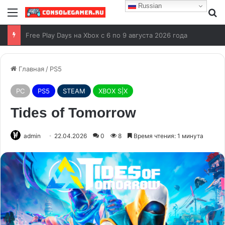
Russian
Чем отличается Switch от Switch 2
Главная
/
PS5
PC
PS5
STEAM
XBOX S|X
Tides of Tomorrow
admin
22.04.2026
0
8
Время чтения: 1 минута