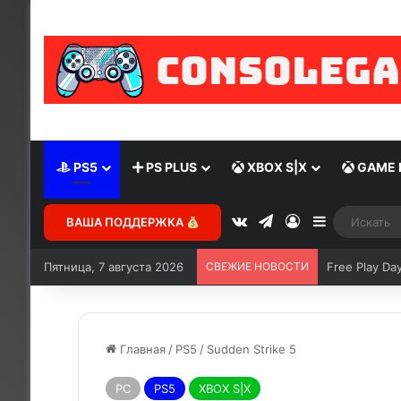
PS5
PS PLUS
XBOX S|X
GAME 
ВАША ПОДДЕРЖКА
Пятница, 7 августа 2026
СВЕЖИЕ НОВОСТИ
Чем отличает
Главная
/
PS5
/
Sudden Strike 5
PC
PS5
XBOX S|X