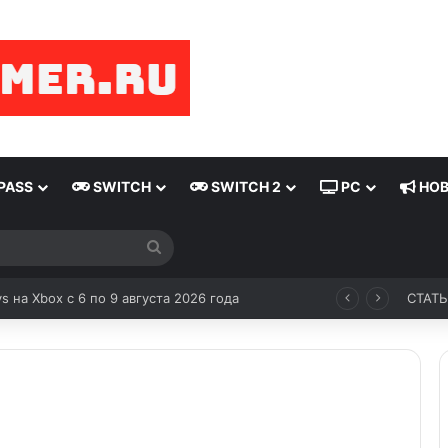
PASS
SWITCH
SWITCH 2
PC
НОВ
ся Switch от Switch 2
СТАТ