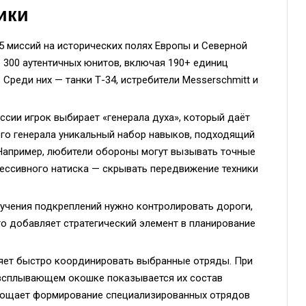
ики
5 миссий на исторических полях Европы и Северной
 300 аутентичных юнитов, включая 190+ единиц
 Среди них — танки Т-34, истребители Messerschmitt и
сии игрок выбирает «генерала духа», который даёт
ого генерала уникальный набор навыков, подходящий
 Например, любители обороны могут вызывать точные
рессивного натиска — скрывать передвижение техники
учения подкреплений нужно контролировать дороги,
о добавляет стратегический элемент в планирование
ет быстро координировать выбранные отряды. При
 всплывающем окошке показывается их состав
 упрощает формирование специализированных отрядов