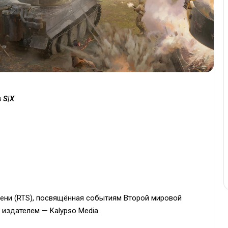
s S|X
мени (RTS), посвящённая событиям Второй мировой
 издателем — Kalypso Media.