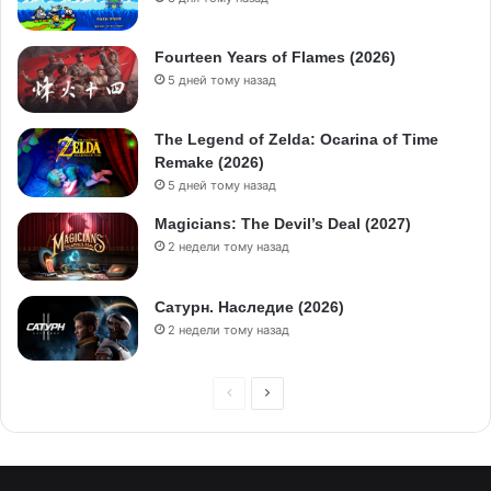
Fourteen Years of Flames (2026)
5 дней тому назад
The Legend of Zelda: Ocarina of Time
Remake (2026)
5 дней тому назад
Magicians: The Devil’s Deal (2027)
2 недели тому назад
Сатурн. Наследие (2026)
2 недели тому назад
П
С
р
л
е
е
д
д