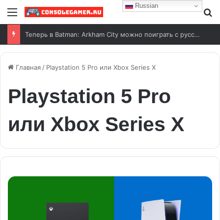
Russian
Меню
И
Теперь в Batman: Arkham City можно поиграть с русской озвучкой от ИИ
Главная
/
Playstation 5 Pro или Xbox Series X
Playstation 5 Pro
или Xbox Series X