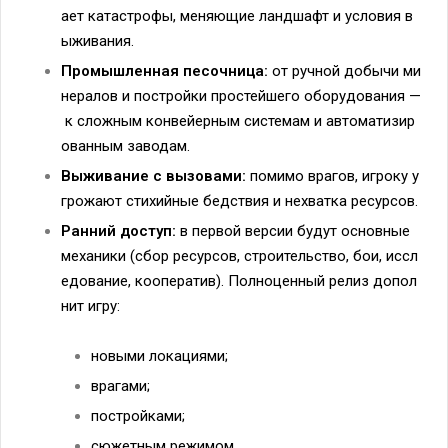
ает
катастрофы,
меняющие
ландшафт
и
условия
в
ыживания.
Промышленная
песочница:
от
ручной
добычи
ми
нералов
и
постройки
простейшего
оборудования
—
к
сложным
конвейерным
системам
и
автоматизир
ованным
заводам.
Выживание
с
вызовами:
помимо
врагов,
игроку
у
грожают
стихийные
бедствия
и
нехватка
ресурсов.
Ранний
доступ:
в
первой
версии
будут
основные
механики
(сбор
ресурсов,
строительство,
бои,
иссл
едование,
кооператив).
Полноценный
релиз
допол
нит
игру:
новыми
локациями;
врагами;
постройками;
сюжетным
режимом.