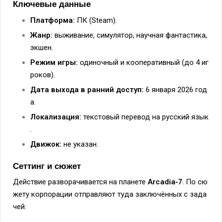
Ключевые
данные
Платформа:
ПК
(Steam).
Жанр:
выживание,
симулятор,
научная
фантастика,
экшен.
Режим
игры:
одиночный
и
кооперативный
(до
4
иг
роков).
Дата
выхода
в
ранний
доступ:
6
января
2026
год
а.
Локализация:
текстовый
перевод
на
русский
язык
.
Движок:
не
указан.
Сеттинг
и
сюжет
Действие
разворачивается
на
планете
Arcadia‑7
.
По
сю
жету
корпорации
отправляют
туда
заключённых
с
зада
чей: