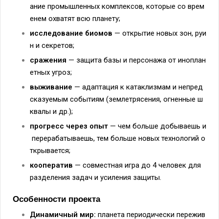
ание
промышленных
комплексов,
которые
со
врем
енем
охватят
всю
планету;
исследование
биомов
— открытие
новых
зон,
руи
н
и
секретов;
сражения
— защита
базы
и
персонажа
от
иноплан
етных
угроз;
выживание
— адаптация
к
катаклизмам
и
непред
сказуемым
событиям
(землетрясения,
огненные
ш
квалы
и
др.);
прогресс
через
опыт
— чем
больше
добываешь
и
перерабатываешь,
тем
больше
новых
технологий
о
ткрывается;
кооператив
— совместная
игра
до
4
человек
для
разделения
задач
и
усиления
защиты.
Особенности
проекта
Динамичный
мир:
планета
периодически
пережив