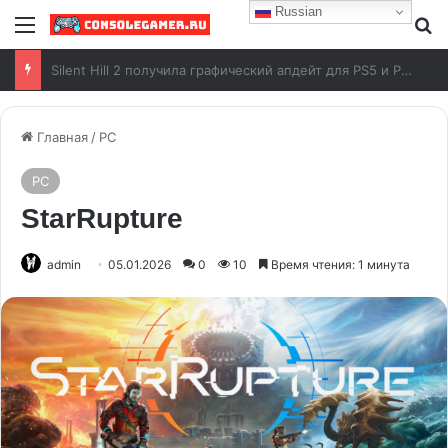
Russian
Анонсирован показ Grand Theft Auto VI от Rockstar Games
Главная
/
PC
PC
StarRupture
admin
05.01.2026
0
10
Время чтения: 1 минута