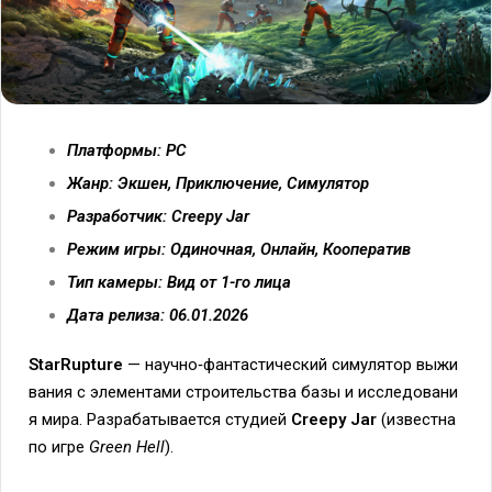
Платформы: PC
Жанр: Экшен, Приключение, Симулятор
Разработчик: Creepy Jar
Режим игры: Одиночная, Онлайн, Кооператив
Тип камеры: Вид от 1-го лица
Дата релиза: 06.01.2026
StarRupture
— научно‑фантастический
симулятор
выжи
вания
с
элементами
строительства
базы
и
исследовани
я
мира.
Разрабатывается
студией
Creepy
Jar
(известна
по
игре
Green
Hell
).