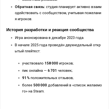
Обратная
связь:
студия
планирует
активно
взаим
одействовать
с
сообществом,
учитывая
пожелани
я
игроков.
История
разработки
и
реакция
сообщества
Игра
анонсирована
в
декабре
2023
года.
В
начале
2025
года
проведён
двухнедельный
откр
ытый
плейтест:
участвовало
158
000
игроков;
пик
онлайна
—
6
701
человек;
91
%
положительных
отзывов;
более
500
000
добавлений
в
«список
желаемо
го»
на
Steam.