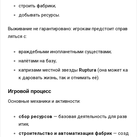
строить
фабрики;
добывать
ресурсы.
Выживание
не
гарантировано:
игрокам
предстоит
справ
ляться
с:
враждебными
инопланетными
существами;
налётами
на
базу;
капризами
местной
звезды
Ruptura
(она
может
ка
к
даровать
жизнь,
так
и
отнимать
её).
Игровой
процесс
Основные
механики
и
активности:
сбор
ресурсов
— базовая
деятельность
для
разв
ития;
строительство
и
автоматизация
фабрик
— созд