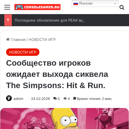
Russian
Последнее обновление для PEAK выйдет уже 11 августа
Главная
/
НОВОСТИ ИГР
НОВОСТИ ИГР
Сообщество игроков
ожидает выхода сиквела
The Simpsons: Hit & Run.
admin
24.02.2026
0
4
Время чтения: 2 мин.