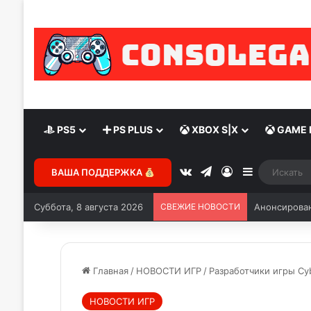
PS5
PS PLUS
XBOX S|X
GAME 
ВАША ПОДДЕРЖКА
Суббота, 8 августа 2026
СВЕЖИЕ НОВОСТИ
Анонсирован
Главная
/
НОВОСТИ ИГР
/
Разработчики игры Cyb
НОВОСТИ ИГР