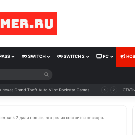
PASS
SWITCH
SWITCH 2
PC
НОВ
 показ Grand Theft Auto VI от Rockstar Games
СТАТ
erpunk 2 дали понять, что релиз состоится нескоро.