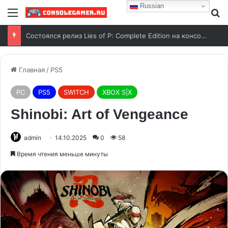
Russian
Состоялся релиз Lies of P: Complete Edition на консоли Nintendo Switch 2
Главная
/
PS5
PC
PS5
SWITCH
XBOX S|X
Shinobi: Art of Vengeance
admin
14.10.2025
0
58
Время чтения меньше минуты