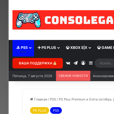
PS5
PS PLUS
XBOX S|X
GAME 
ВАША ПОДДЕРЖКА
Пятница, 7 августа 2026
СВЕЖИЕ НОВОСТИ
Анонсирован 
Главная
/
PS5
/
PS Plus Premium и Extra октябрь 
PS PLUS
PS5