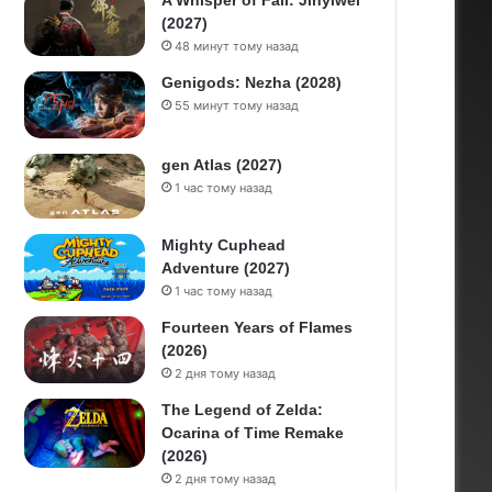
A Whisper of Fall: Jinyiwei
(2027)
48 минут тому назад
Genigods: Nezha (2028)
55 минут тому назад
gen Atlas (2027)
1 час тому назад
Mighty Cuphead
Adventure (2027)
1 час тому назад
Fourteen Years of Flames
(2026)
2 дня тому назад
The Legend of Zelda:
Ocarina of Time Remake
(2026)
2 дня тому назад