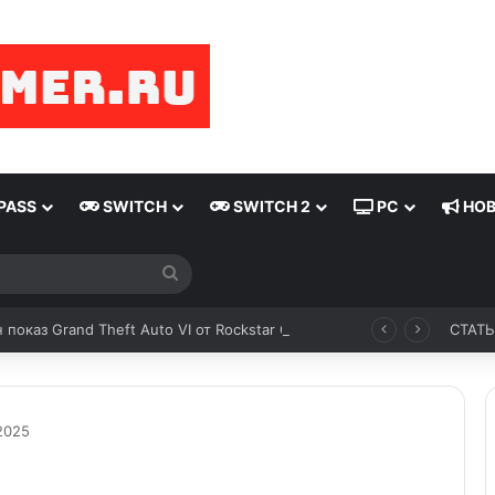
PASS
SWITCH
SWITCH 2
PC
НОВ
показ Grand Theft Auto VI от Rockstar Games
СТАТ
2025