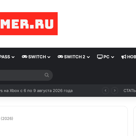
PASS
SWITCH
SWITCH 2
PC
НОВ
ys на Xbox с 6 по 9 августа 2026 года
СТАТ
 (2026)