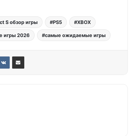
ct S обзор игры
PS5
XBOX
 игры 2026
самые ожидаемые игры