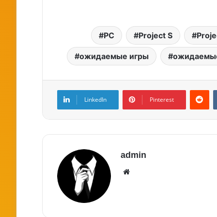
PC
Project S
Proje
ожидаемые игры
ожидаемые
LinkedIn
Pinterest
admin