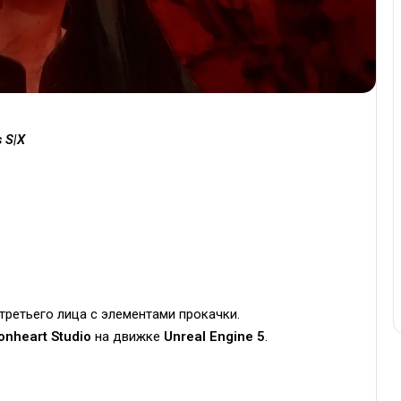
s S|X
третьего лица с элементами прокачки.
onheart Studio
на движке
Unreal Engine 5
.