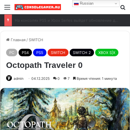
Russian
Battlefield 6: исправлены вылеты в версии 1.4.1.5
Главная
/
SWITCH
PC
PS4
PS5
SWITCH
SWITCH 2
XBOX S|X
Octopath Traveler 0
admin
04.12.2025
0
7
Время чтения: 1 минута