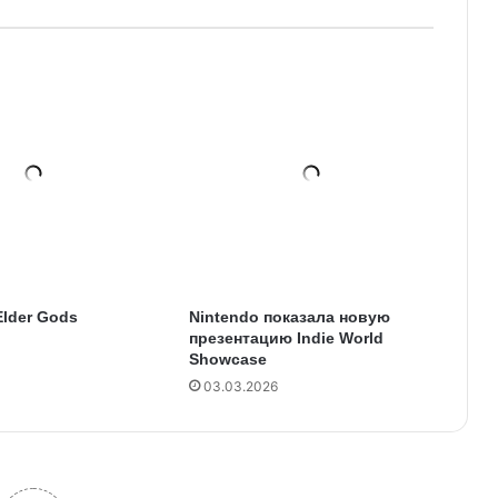
 Elder Gods
Nintendo показала новую
презентацию Indie World
Showcase
03.03.2026
0
йтинг статьи