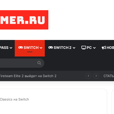
PASS
SWITCH
SWITCH 2
PC
НОВ
Fireteam Elite 2 выйдет на Switch 2
СТАТ
lassics на Switch