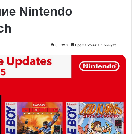
ие Nintendo
ch
0
6
Время чтения: 1 минута