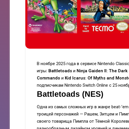
В ноябре 2025 года в сервисе Nintendo Classi
игры:
Battletoads
и
Ninja Gaiden II: The Dar
Commando
и
Kid Icarus: Of Myths and Monst
подписчикам Nintendo Switch Online с 25 нояб
Battletoads (NES)
Одна из самых сложных игр в жанре beat-’em
троицей персонажей — Рашем, Зитцем и Пимп
своего товарища Пимпла от Тёмной Королевы
разнообразным дизайном уровней и динами