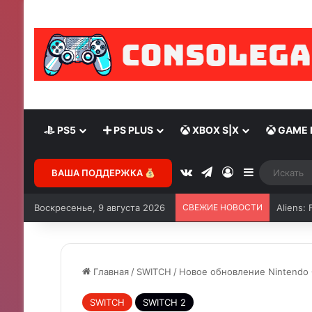
PS5
PS PLUS
XBOX S|X
GAME 
ВАША ПОДДЕРЖКА
Воскресенье, 9 августа 2026
СВЕЖИЕ НОВОСТИ
Aliens: 
Главная
/
SWITCH
/
Новое обновление Nintendo C
SWITCH
SWITCH 2