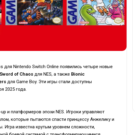
cs для Nintendo Switch Online появились четыре новые
k Sword of Chaos
для NES, а также
Bionic
ers
для Game Boy. Эти игры стали доступны
ря 2025 года.
-up и платформеров эпохи NES. Игроки управляют
лом, которые пытаются спасти принцессу Анжелику и
. Игра известна крутым уровнем сложности,
чной боевой системой с трансформирующимися