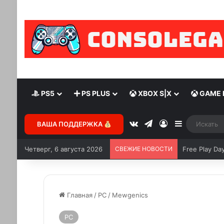
PS5
PS PLUS
XBOX S|X
GAME 
ВАША ПОДДЕРЖКА
Четверг, 6 августа 2026
СВЕЖИЕ НОВОСТИ
Free Play Da
Главная
/
PC
/
Mewgenics
PC