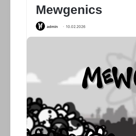
Mewgenics
admin
10.02.2026