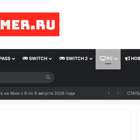
PASS
SWITCH
SWITCH 2
PC
НОВ
ys на Xbox с 6 по 9 августа 2026 года
СТАТ