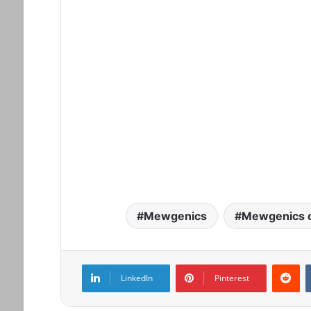
Mewgenics
Mewgenics 
LinkedIn
Pinterest