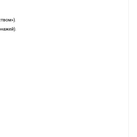
твом»).
онажей).