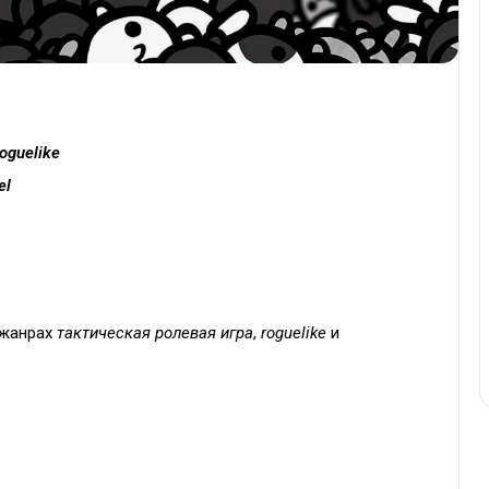
oguelike
el
 жанрах
тактическая ролевая игра
,
roguelike
и