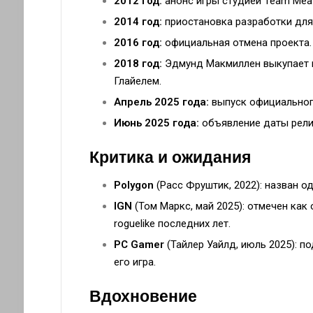
2012 год:
анонс игры студией Team Mea
2014 год:
приостановка разработки для
2016 год:
официальная отмена проекта.
2018 год:
Эдмунд Макмиллен выкупает п
Глайелем.
Апрель 2025 года:
выпуск официальног
Июнь 2025 года:
объявление даты рели
Критика и ожидания
Polygon
(Расс Фруштик, 2022): назван о
IGN
(Том Маркс, май 2025): отмечен ка
roguelike последних лет.
PC Gamer
(Тайлер Уайлд, июль 2025): п
его игра.
Вдохновение