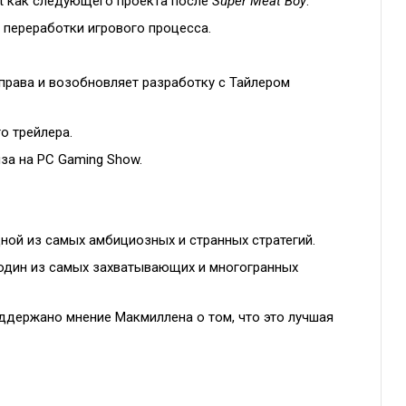
t как следующего проекта после
Super Meat Boy
.
 переработки игрового процесса.
рава и возобновляет разработку с Тайлером
о трейлера.
за на PC Gaming Show.
дной из самых амбициозных и странных стратегий.
к один из самых захватывающих и многогранных
оддержано мнение Макмиллена о том, что это лучшая