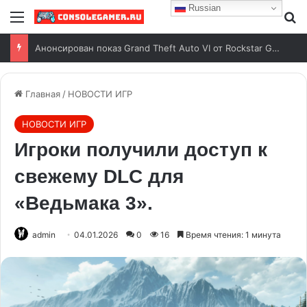
Russian
Анонсирован показ Grand Theft Auto VI от Rockstar Games
Главная
/
НОВОСТИ ИГР
НОВОСТИ ИГР
Игроки получили доступ к
свежему DLC для
«Ведьмака 3».
admin
04.01.2026
0
16
Время чтения: 1 минута