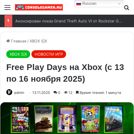
Russian
Анонсирован показ Grand Theft Auto VI от Rockstar Games
Главная
/
XBOX S|X
XBOX S|X
НОВОСТИ ИГР
Free Play Days на Xbox (с 13
по 16 ноября 2025)
admin
13.11.2025
0
12
Время чтения: 1 минута