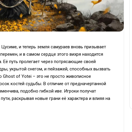
 Цусиме, и теперь земля самураев вновь призывает
х перемен, и в самом сердце этого вихря находится
а. Её путь пролегает через потрясающие своей
дры, укрытой снегом, и пейзажей, способных вызвать
 Ghost of Yotei – это не просто живописное
осок костей судьбы. В отличие от предначертанной
зменчива, подобно гибкой иве. Игроки получат
ути, раскрывая новые грани её характера и влияя на