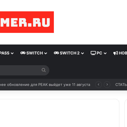
PASS
SWITCH
SWITCH 2
PC
НОВ
ее обновление для PEAK выйдет уже 11 августа
СТАТ