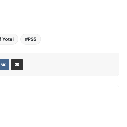
f Yotei
PS5