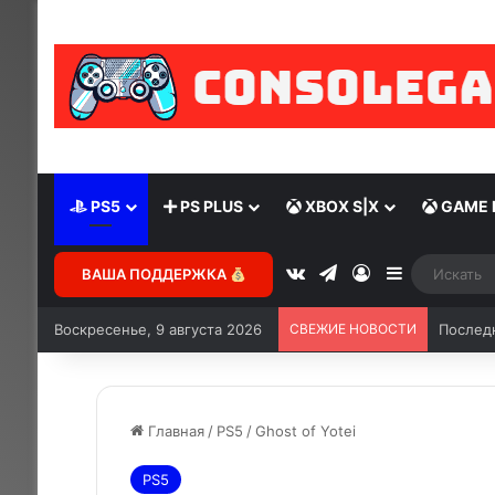
PS5
PS PLUS
XBOX S|X
GAME 
ВАША ПОДДЕРЖКА
Воскресенье, 9 августа 2026
СВЕЖИЕ НОВОСТИ
Последн
Главная
/
PS5
/
Ghost of Yotei
PS5