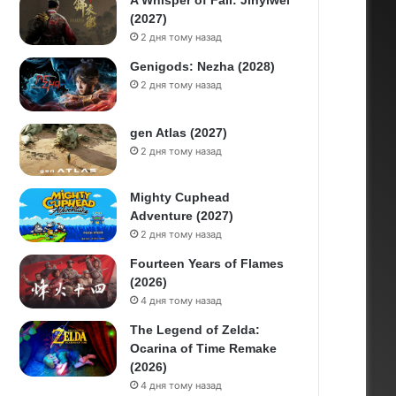
A Whisper of Fall: Jinyiwei
(2027)
2 дня тому назад
Genigods: Nezha (2028)
2 дня тому назад
gen Atlas (2027)
2 дня тому назад
Mighty Cuphead
Adventure (2027)
2 дня тому назад
Fourteen Years of Flames
(2026)
4 дня тому назад
The Legend of Zelda:
Ocarina of Time Remake
(2026)
4 дня тому назад