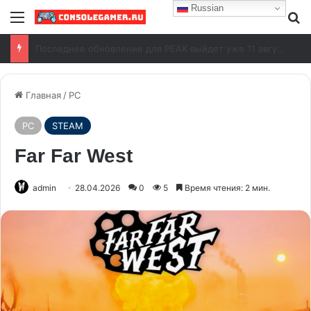
Russian
Aliens: Fireteam Elite 2 выйдет на Switch 2
Главная
/
PC
PC
STEAM
Far Far West
admin
28.04.2026
0
5
Время чтения: 2 мин.