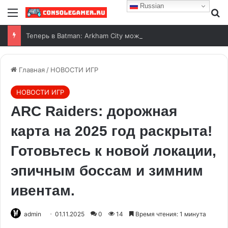
Russian
Теперь в Batman: Arkham City можно поиграть с русской озвучкой от ИИ
Главная
/
НОВОСТИ ИГР
НОВОСТИ ИГР
ARC Raiders: дорожная
карта на 2025 год раскрыта!
Готовьтесь к новой локации,
эпичным боссам и зимним
ивентам.
admin
01.11.2025
0
14
Время чтения: 1 минута