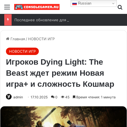
Russian
Последнее обновление для PEAK выйдет уже 11 августа
Главная
/
НОВОСТИ ИГР
НОВОСТИ ИГР
Игроков Dying Light: The
Beast ждет режим Новая
игра+ и сложность Кошмар
admin
17.10.2025
0
45
Время чтения: 1 минута