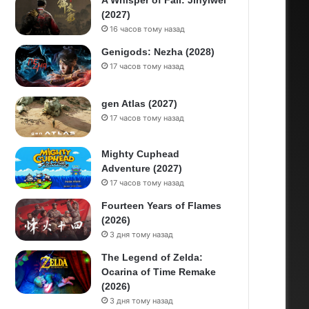
A Whisper of Fall: Jinyiwei
(2027)
16 часов тому назад
Genigods: Nezha (2028)
17 часов тому назад
gen Atlas (2027)
17 часов тому назад
Mighty Cuphead
Adventure (2027)
17 часов тому назад
Fourteen Years of Flames
(2026)
3 дня тому назад
The Legend of Zelda:
Ocarina of Time Remake
(2026)
3 дня тому назад