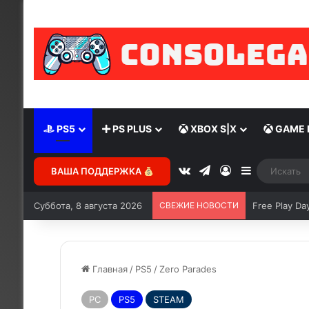
PS5
PS PLUS
XBOX S|X
GAME 
ВАША ПОДДЕРЖКА
Суббота, 8 августа 2026
СВЕЖИЕ НОВОСТИ
Free Play Da
Главная
/
PS5
/
Zero Parades
PC
PS5
STEAM