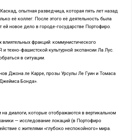
Каскад, опытная разведчица, которая пять лет назад
лько её коллег. После этого её деятельность была
ет ей новое дело в городе-государстве Портофиро.
х влиятельных фракций: коммунистического
 и техно-фашистской культурной экспансии Ла Лус.
браться в ситуации.
ов Джона ле Карре, прозы Урсулы Ле Гуин и Томаса
-Джеймса Бонда».
м на диалоги, которые отображаются в вертикальном
ханики — исследование локаций (в Портофиро
ействие с жителями «глубоко неспокойного» мира.