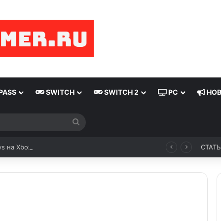
PASS
SWITCH
SWITCH 2
PC
НОВ
ys на Xbox с 6 по 9 августа 2026 года
СТАТ