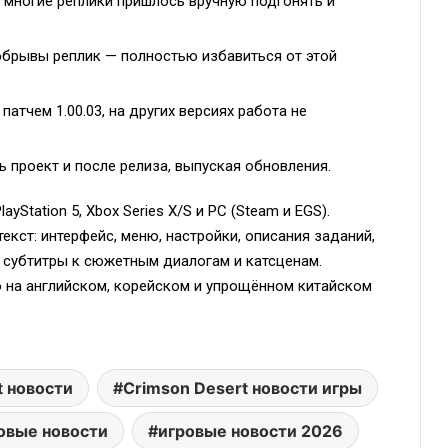
о многие реплики пришлось вручную подгонять и
обрывы реплик — полностью избавиться от этой
патчем 1.00.03, на других версиях работа не
проект и после релиза, выпуская обновления.
ayStation 5, Xbox Series X/S и PC (Steam и EGS).
кст: интерфейс, меню, настройки, описания заданий,
 субтитры к сюжетным диалогам и катсценам.
о на английском, корейском и упрощённом китайском
t новости
Crimson Desert новости игры
овые новости
игровые новости 2026