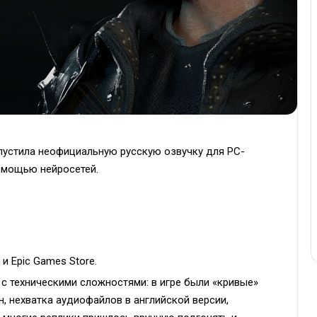
ыпустила неофициальную русскую озвучку для PC-
помощью нейросетей.
и Epic Games Store.
с техническими сложностями: в игре были «кривые»
н, нехватка аудиофайлов в английской версии,