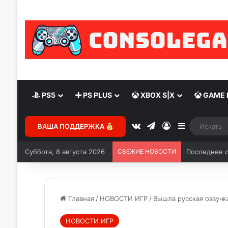
PS5
PS PLUS
XBOX S|X
GAME 
ВАША ПОДДЕРЖКА
Суббота, 8 августа 2026
СВЕЖИЕ НОВОСТИ
Последнее о
Главная
/
НОВОСТИ ИГР
/
Вышла русская озвучка
НОВОСТИ ИГР