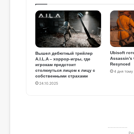
Ubisoft гот
Вышел дебютный трейлер
Assassin’s 
A.I.L.A – хоррор-игры, где
Resynced
игрокам предстоит
столкнуться лицом к лицу с
4 дня тому
собственными страхами
24.10.2025
Ре