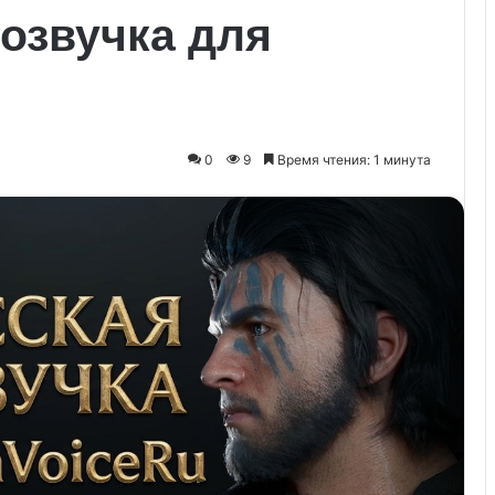
озвучка для
0
9
Время чтения: 1 минута