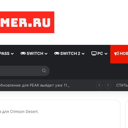
PASS
SWITCH
SWITCH 2
PC
НОВ
бновление для PEAK выйдет уже 11 августа
СТАТ
 для Crimson Desert.