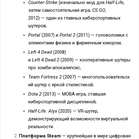
Counter‑Strike
(изначально мод для
Half‑Life
,
затем самостоятельная игра;
CS:GO
,
2012) — один из главных киберспортивных
шутеров;
Portal
(2007) и
Portal 2
(2011) — головоломки с
элементами физики и фирменным юмором;
Left 4 Dead
(2008)
и
Left 4 Dead 2
(2009) — кооперативные шутеры
про зомби‑апокалипсис;
Team Fortress 2
(2007) — многопользовательск
ий шутер с яркой стилистикой;
Dota 2
(2013) — MOBA‑игра, ставшая
киберспортивной дисциплиной;
Half‑Life: Alyx
(2020) — VR‑шутер,
демонстрирующий возможности виртуальной
реальности.
Платформа Steam
— крупнейшая в мире цифровая