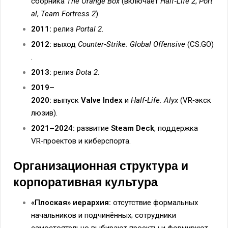
сборника
The Orange Box
(включает
Half‑Life 2
,
Port
al
,
Team Fortress 2
).
2011:
релиз
Portal 2
.
2012:
выход
Counter‑Strike: Global Offensive
(CS:GO)
.
2013:
релиз
Dota 2
.
2019–
2020:
выпуск
Valve Index
и
Half‑Life: Alyx
(VR‑экск
люзив).
2021–2024:
развитие
Steam Deck
, поддержка
VR‑проектов и киберспорта.
Организационная структура и
корпоративная культура
«Плоская» иерархия:
отсутствие формальных
начальников и подчинённых; сотрудники
самостоятельно выбирают проекты и формируют