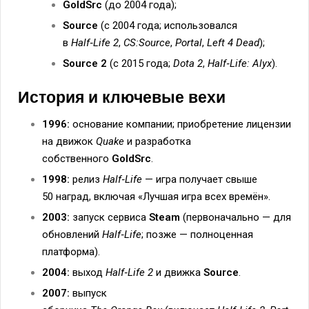
GoldSrc
(до 2004 года);
Source
(с 2004 года; использовался
в
Half‑Life 2
,
CS:Source
,
Portal
,
Left 4 Dead
);
Source 2
(с 2015 года;
Dota 2
,
Half‑Life: Alyx
).
История и ключевые вехи
1996:
основание компании; приобретение лицензии
на движок
Quake
и разработка
собственного
GoldSrc
.
1998:
релиз
Half‑Life
— игра получает свыше
50 наград, включая «Лучшая игра всех времён».
2003:
запуск сервиса
Steam
(первоначально — для
обновлений
Half‑Life
; позже — полноценная
платформа).
2004:
выход
Half‑Life 2
и движка
Source
.
2007:
выпуск