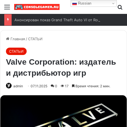
Russian
Анонсирован показ Grand Theft Auto VI от Rockstar Games
Главная
/
СТАТЬИ
СТАТЬИ
Valve Corporation: издатель
и дистрибьютор игр
admin
07.11.2025
0
17
Время чтения: 2 мин.