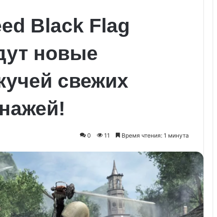
ed Black Flag
дут новые
кучей свежих
онажей!
0
11
Время чтения: 1 минута