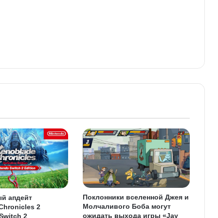
Поклонники вселенной Джея и
й апдейт
Молчаливого Боба могут
Chronicles 2
ожидать выхода игры «Jay
Switch 2