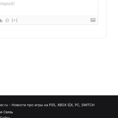
{}
[+]
r.ru - Новости про игры на PS5, XBOX S|X, PC, SWITCH
я Связь
 Сайта