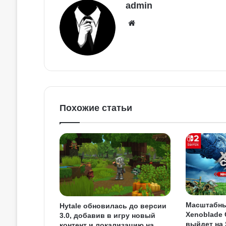
admin
Похожие статьи
Масштабны
Hytale обновилась до версии
Xenoblade 
3.0, добавив в игру новый
выйдет на 
контент и локализацию на