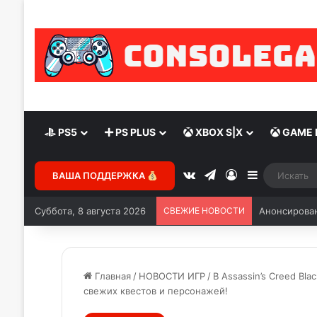
PS5
PS PLUS
XBOX S|X
GAME 
ВАША ПОДДЕРЖКА
Суббота, 8 августа 2026
СВЕЖИЕ НОВОСТИ
Анонсирован
Главная
/
НОВОСТИ ИГР
/
В Assassin’s Creed Bl
свежих квестов и персонажей!