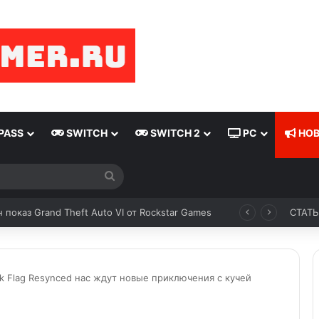
PASS
SWITCH
SWITCH 2
PC
НОВ
 показ Grand Theft Auto VI от Rockstar Games
СТАТ
ack Flag Resynced нас ждут новые приключения с кучей