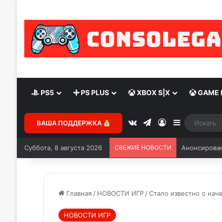
PS5
PS PLUS
XBOX S|X
GAME 
ВАША ПОДДЕРЖКА
Суббота, 8 августа 2026
СВЕЖИЕ НОВОСТИ
Анонсирован
Главная
/
НОВОСТИ ИГР
/
Стало известно о нача
НОВОСТИ ИГР