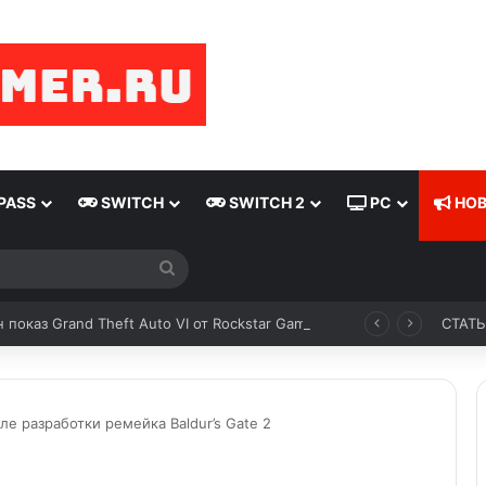
PASS
SWITCH
SWITCH 2
PC
НОВ
 показ Grand Theft Auto VI от Rockstar Games
СТАТ
ле разработки ремейка Baldur’s Gate 2