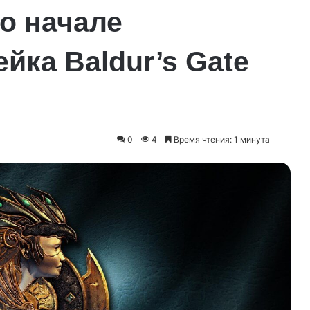
 о начале
йка Baldur’s Gate
0
4
Время чтения: 1 минута