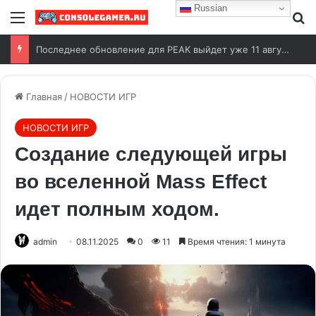
Russian
Последнее обновление для PEAK выйдет уже 11 августа
Главная
/
НОВОСТИ ИГР
НОВОСТИ ИГР
Создание следующей игры
во вселенной Mass Effect
идет полным ходом.
admin
08.11.2025
0
11
Время чтения: 1 минута