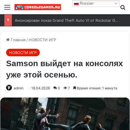
Russian
Анонсирован показ Grand Theft Auto VI от Rockstar Games
Главная
/
НОВОСТИ ИГР
НОВОСТИ ИГР
Samson выйдет на консолях
уже этой осенью.
admin
18.04.2026
0
7
Время чтения: 1 минута