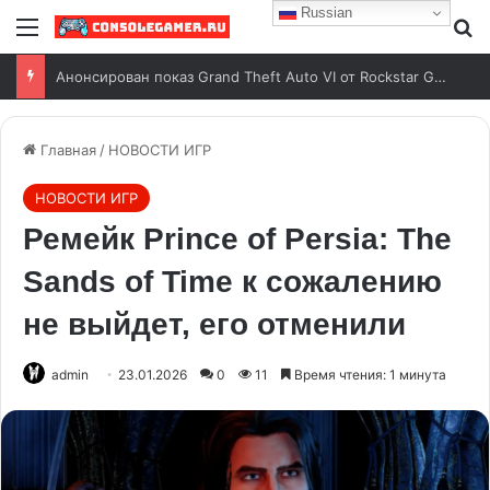
Russian
Анонсирован показ Grand Theft Auto VI от Rockstar Games
Главная
/
НОВОСТИ ИГР
НОВОСТИ ИГР
Ремейк Prince of Persia: The
Sands of Time к сожалению
не выйдет, его отменили
admin
23.01.2026
0
11
Время чтения: 1 минута